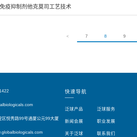
新型免疫抑制剂他克莫司工艺技术
7
8
9
<
1422
快速导航
biologicals.com
泛球产品
泛球服务
区悦秀路99号通厦公元99大厦
新闻会展
职业发展
lobalbiologicals.com
关于泛球
联系我们